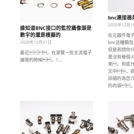
bnc連接
2020年12月
誰知道BNC接口的監控攝像頭是
數字的還是模擬的
在元器件電
bnc這種類
2020年12月21日
但是若問你什
最近，在瀏覽一些主流電子
是沒有幾個
論壇的時候，?…
來。到底什
文中，
詳細的為您介
的內容。 