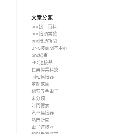
文章分類
bnc接口百科
bnc接頭常識
bnc接頭新聞
BNC接頭問答中心
bnc線束
FPC連接器
仁昊偉業科技
同軸連接器
定制范圍
德索五金電子
未分類
江門德索
汽車連接器
熱門新聞
電子連接器