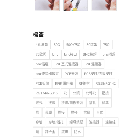
標簽
4孔法蘭
50Ω
50Ω/75Ω
50歐姆
75Ω
75歐姆
bnc
bnc接口
BNC接頭
bnc插頭
bnc插座
BNC直式連接器
BNC連接器
bnc連接器廠家
PCB安裝
PCB安裝/面板安裝
PCB板端
RF射頻同軸
RF線材
RG58/RG142
RG174/RG316
公
公頭
公轉公
壓接
彎式
接線
接線/面板安裝
插孔
標準
母
母頭
焊接
焊杯
電纜
直式
穿墻
穿墻/插孔
螺母鎖緊
連接器
連接線
銅
鋅合金
鍍鎳
防水