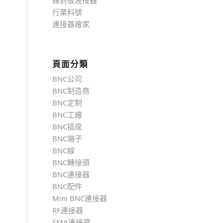
線對板連接器
行業料號
連接器廠家
頁面分類
BNC公司
BNC制造商
BNC定制
BNC工廠
BNC插座
BNC端子
BNC線
BNC轉接頭
BNC連接器
BNC配件
Mini BNC連接器
RF連接器
SMA連接器