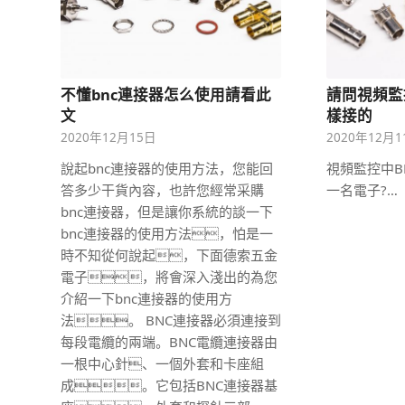
不懂bnc連接器怎么使用請看此
請問視頻監
文
樣接的
2020年12月15日
2020年12月
說起bnc連接器的使用方法，您能回
視頻監控中B
答多少干貨內容，也許您經常采購
一名電子?…
bnc連接器，但是讓你系統的談一下
bnc連接器的使用方法，怕是一
時不知從何說起，下面德索五金
電子，將會深入淺出的為您
介紹一下bnc連接器的使用方
法。 BNC連接器必須連接到
每段電纜的兩端。BNC電纜連接器由
一根中心針、一個外套和卡座組
成。它包括BNC連接器基