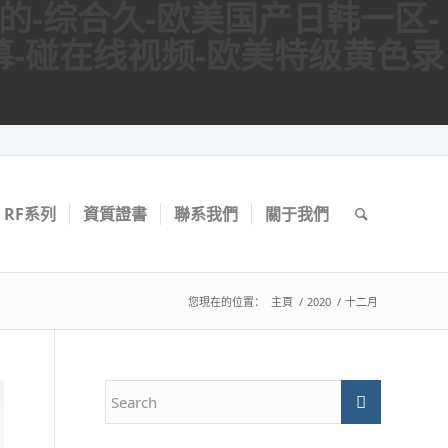
懂的-综合久-欧美国产日韩一区-
幕-碰在线视频-欧美特级黄色录
RF系列
資質證書
聯系我們
關于我們
您現在的位置：
主頁
/
2020
/
十二月