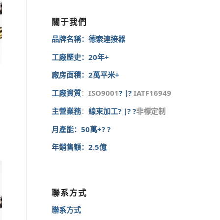
關于我們
品牌名稱：德索連接器
工廠歷史：20年+
廠房面積：2萬平米+
工廠資質
：
ISO9001
? |?
IATF16949
主營業務
：
線束加工? |? ?
非標定制
月產能：50萬+? ?
年銷售額：2.5億
聯系方式
聯系方式