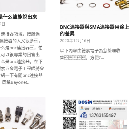
器是什么誰能說出來
19日
BNC連接器與SMA連接器用途
的差異
子連接器領域，接觸過
型連接器的人又很多，
2020年12月16日
么是bnc連接器，怕
以下內容由德索電子為您整理收
人可以很專業的回答出
集，方便?…
么是bnc連接器，在下
德索五金電子工程師將會
紹一下有關bnc連接器
簡稱Bayonet…