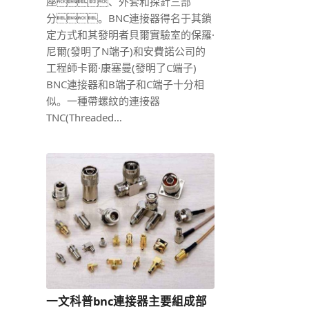
座、外套和探針三部
分。BNC連接器得名于其鎖
定方式和其發明者貝爾實驗室的保羅·
尼爾(發明了N端子)和安費諾公司的
工程師卡爾·康塞曼(發明了C端子)
BNC連接器和B端子和C端子十分相
似。一種帶螺紋的連接器
TNC(Threaded…
一文科普bnc連接器主要組成部