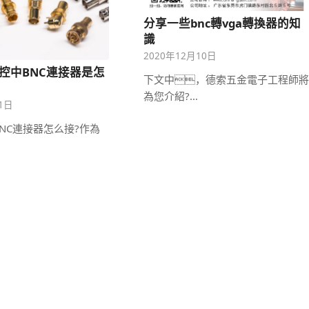
分享一些bnc轉vga轉換器的知
識
2020年12月10日
控中BNC連接器是怎
下文中，德索五金電子工程師將
為您介紹?…
11日
NC連接器怎么接?作為