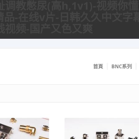
调教憋尿(高h,1v1)-视频你
精品-在线v片-日韩久久中文字
线视频-国产又色又爽
首頁
BNC系列