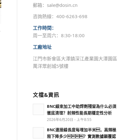
郵箱：sale@dosin.cn
咨詢熱線：400-6263-698
工作時間：
上
周一至周六：8:30-18:00
工廠地址
江門市新會區大澤鎮深江產業園大澤園區
萬洋眾創城5號樓
文檔&資訊
BNC線束加工中助焊劑殘留為什么必須
徹底清理？射頻性能長期穩定性分析
2026年6月20日 - 上午8:55
BNC連接線長度每增加半米，高頻極
限下降多少？實測數據顛覆認