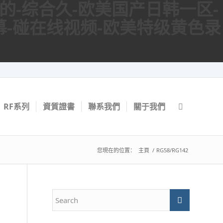
懂的-综合久-欧美国产日韩一区-
幕-碰在线视频-欧美特级黄色录
RF系列
資質證書
聯系我們
關于我們
您現在的位置：
主頁
/
RG58/RG142