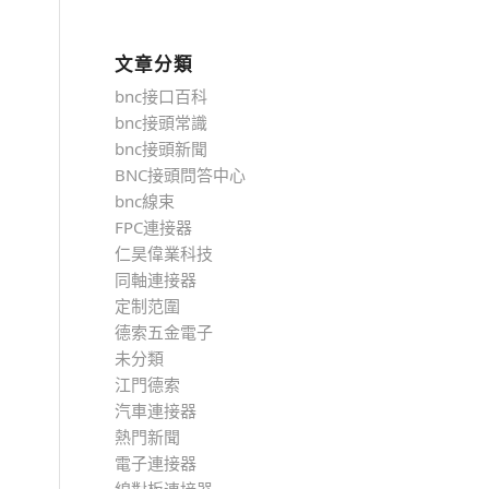
文章分類
bnc接口百科
bnc接頭常識
bnc接頭新聞
BNC接頭問答中心
bnc線束
FPC連接器
仁昊偉業科技
同軸連接器
定制范圍
德索五金電子
未分類
江門德索
汽車連接器
熱門新聞
電子連接器