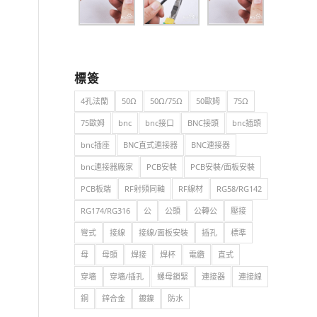
標簽
4孔法蘭
50Ω
50Ω/75Ω
50歐姆
75Ω
75歐姆
bnc
bnc接口
BNC接頭
bnc插頭
bnc插座
BNC直式連接器
BNC連接器
bnc連接器廠家
PCB安裝
PCB安裝/面板安裝
PCB板端
RF射頻同軸
RF線材
RG58/RG142
RG174/RG316
公
公頭
公轉公
壓接
彎式
接線
接線/面板安裝
插孔
標準
母
母頭
焊接
焊杯
電纜
直式
穿墻
穿墻/插孔
螺母鎖緊
連接器
連接線
銅
鋅合金
鍍鎳
防水