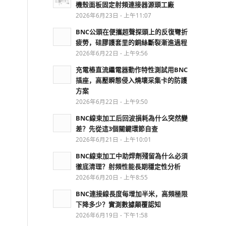
機殼面板固定射頻連接器源頭工廠
2026年6月23日 - 上午11:07
BNC公頭在便攜超聲探頭上的反復彎折
疲勞，硅膠護套里的銅絲斷裂漸進過程
2026年6月22日 - 上午9:56
充電樁直流繼電器動作特性測試用BNC
插座，高壓瞬態侵入燒壞采集卡的防護
方案
2026年6月22日 - 上午9:50
BNC線束加工后回波損耗為什么突然變
差？先從這3個關鍵環節自查
2026年6月21日 - 上午10:01
BNC線束加工中助焊劑殘留為什么必須
徹底清理？射頻性能長期穩定性分析
2026年6月20日 - 上午8:55
BNC連接線長度每增加半米，高頻極限
下降多少？實測數據顛覆認知
2026年6月19日 - 下午1:58