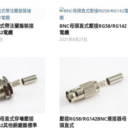
直式帶法蘭盤裝接
BNC母頭直式壓接RG58/RG142
142電纜
電纜
7日
2021年8月27日
器母直式穿墻壓接
壓接RG58/RG142BNC連接器母
G142其他銅鍍鎳標準
頭直式