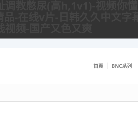
调教憋尿(高h,1v1)-视频你
精品-在线v片-日韩久久中文字
线视频-国产又色又爽
首頁
BNC系列