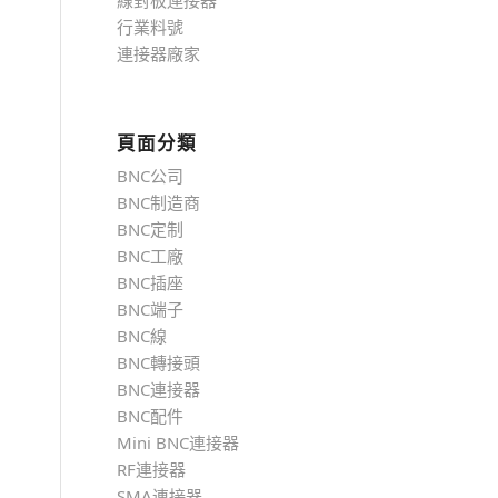
線對板連接器
行業料號
連接器廠家
頁面分類
BNC公司
BNC制造商
BNC定制
BNC工廠
BNC插座
BNC端子
BNC線
BNC轉接頭
BNC連接器
BNC配件
Mini BNC連接器
RF連接器
SMA連接器