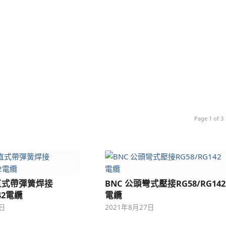
Page 1 of 3
頭直式帶彈簧焊接
BNC 公頭彎式壓接RG58/RG142
142電纜
電纜
7日
2021年8月27日