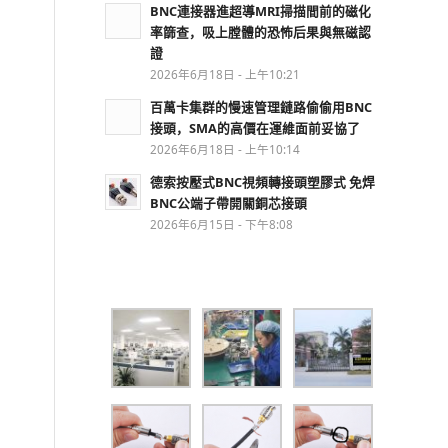
BNC連接器進超導MRI掃描間前的磁化
率篩查，吸上膛體的恐怖后果與無磁認
證
2026年6月18日 - 上午10:21
百萬卡集群的慢速管理鏈路偷偷用BNC
接頭，SMA的高價在運維面前妥協了
2026年6月18日 - 上午10:14
德索按壓式BNC視頻轉接頭塑膠式 免焊
BNC公端子帶開關銅芯接頭
2026年6月15日 - 下午8:08