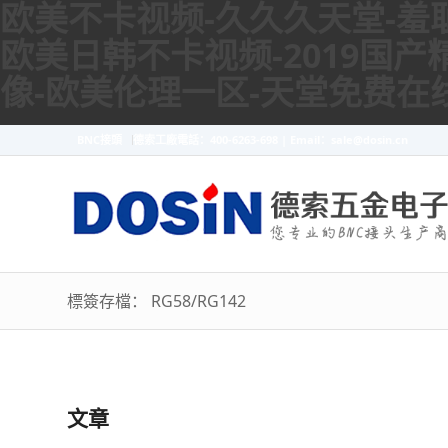
欧美不卡视频-久久久天堂-羞耻
欧美日韩不卡视频-2019国产
像-欧美伦理一区-天堂免费在
BNC接頭
德索工廠電話：400-6263-698 | Email：sale@dosin.cn
標簽存檔： RG58/RG142
文章