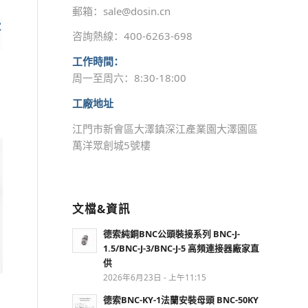
郵箱：sale@dosin.cn
咨詢熱線：400-6263-698
工作時間：
周一至周六：8:30-18:00
工廠地址
江門市新會區大澤鎮深江產業園大澤園區
萬洋眾創城5號樓
文檔&資訊
德索純銅BNC公頭裝接系列 BNC-J-
1.5/BNC-J-3/BNC-J-5 高頻連接器廠家直
供
2026年6月23日 - 上午11:15
德索BNC-KY-1法蘭安裝母頭 BNC-50KY