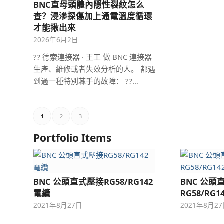
BNC直母頭體內隱性裂紋怎么
查？浸滲探傷加上通電溫度循環
才能揪出來
2026年6月2日
?? 德索連接器 · 王工 做 BNC 連接器
生產、維修或者失效分析的人。 都遇
到過一種特別棘手的故障： ??…
1
2
3
Portfolio Items
BNC 公頭直式壓接RG58/RG142
BNC 公
電纜
RG58/RG
2021年8月27日
2021年8月2