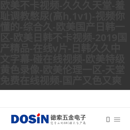
欧美不卡视频-久久久天堂-羞
耻调教憋尿(高h,1v1)-视频你
懂的-综合久-欧美国产日韩一
区-欧美日韩不卡视频-2019国
产精品-在线v片-日韩久久中
文字幕-碰在线视频-欧美特级
黄色录像-欧美伦理一区-天堂
免费在线视频-国产又色又爽
BNC接頭
德索工廠電話：400-6263-698 | Email：sale@dosin.cn