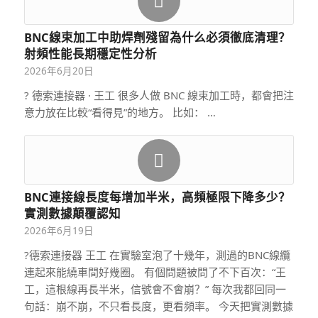
BNC線束加工中助焊劑殘留為什么必須徹底清理？
射頻性能長期穩定性分析
2026年6月20日
? 德索連接器 · 王工 很多人做 BNC 線束加工時，都會把注
意力放在比較“看得見”的地方。 比如： …
BNC連接線長度每增加半米，高頻極限下降多少？
實測數據顛覆認知
2026年6月19日
?德索連接器 王工 在實驗室泡了十幾年，測過的BNC線纜
連起來能繞車間好幾圈。 有個問題被問了不下百次：“王
工，這根線再長半米，信號會不會崩？” 每次我都回同一
句話：崩不崩，不只看長度，更看頻率。 今天把實測數據