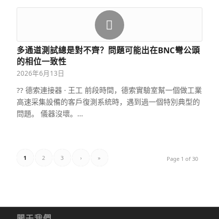
多通道測試總是對不齊？問題可能出在BNC彎公頭
的相位一致性
2026年6月13日
?? 德索連接器 · 王工 前段時間，德索實驗室幫一個做工業
高速采集設備的客戶復測系統時，遇到過一個特別典型的
問題。 儀器沒壞。…
1
2
3
›
»
Page 1 of 30
關于我們