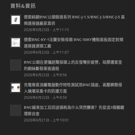
資料&資訊
德索純銅BNC公頭裝接系列 BNC-J-1.5/BNC-J-3/BNC-J-5 高
頻連接器廠家直供
2026年6月23日 - 上午11:15
德索BNC-KY-1法蘭安裝母頭 BNC-50KY機殼面板固定射頻
連接器源頭工廠
2026年6月23日 - 上午11:07
BNC公頭在便攜超聲探頭上的反復彎折疲勞，硅膠護套里
的銅絲斷裂漸進過程
2026年6月22日 - 上午9:56
充電樁直流繼電器動作特性測試用BNC插座，高壓瞬態侵
入燒壞采集卡的防護方案
2026年6月22日 - 上午9:50
BNC線束加工后回波損耗為什么突然變差？先從這3個關鍵
環節自查
2026年6月21日 - 上午10:01