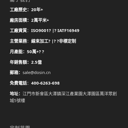
工廠歷史：20年+
廠房面積：2萬平米+
工廠資質
：
ISO9001
? |?
IATF16949
主營業務
：
線束加工? |? ?
非標定制
月產能：50萬+? ?
年銷售額：2.5億
郵箱：
sale@dosin.cn
免費電話
：
400-6263-698
地址：
江門市新會區大澤鎮深江產業園大澤園區萬洋眾創
城5號樓