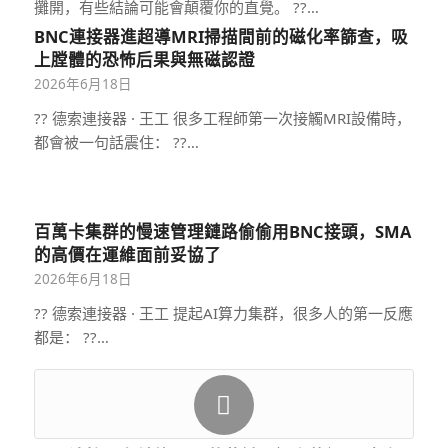
攤開，有些結論可能會顛覆你的直覺。 ??…
BNC連接器進超導MRI掃描間前的磁化率篩查，吸
上膛體的恐怖后果與無磁認證
2026年6月18日
?? 德索連接器 · 王工 很多工程師第一次接觸MRI設備時，
都會被一句話震住： ??…
百萬卡集群的慢速管理鏈路偷偷用BNC接頭，SMA
的高價在運維面前妥協了
2026年6月18日
?? 德索連接器 · 王工 提起AI算力集群，很多人的第一反應
都是： ??…