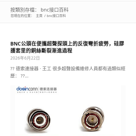
按類別存檔： bnc接口百科
您現在的位置：
主頁
/
bnc接口百科
BNC公頭在便攜超聲探頭上的反復彎折疲勞，硅膠
護套里的銅絲斷裂漸進過程
2026年6月22日
?? 德索連接器 · 王工 很多超聲設備維修人員都有過類似經
歷： ??…