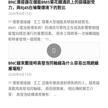
BNC連接器在儲能BMS菊花鏈通訊上的誤碼耐受
力，與RJ45在噪聲環境下的對比
2026年6月15日
?? 德索連接器 · 王工 隨著大型儲能系統越來越普及，
BMS（電池管理系統）的通訊可靠性正在成為影響整個儲
能電站穩定運行的重要因素。 很多工程師第一次接觸儲能
柜時會發現一個現象： ??…
BNC線束壓接時高發泡同軸線為什么容易出現絕緣
層塌陷？
2026年6月14日
?? 德索連接器 · 王工 這幾年做高速射頻系統的人，越來越
喜歡用高發泡同軸線。 原因很簡單。 相比傳統實芯介
質： 高發泡結構通常擁有： …